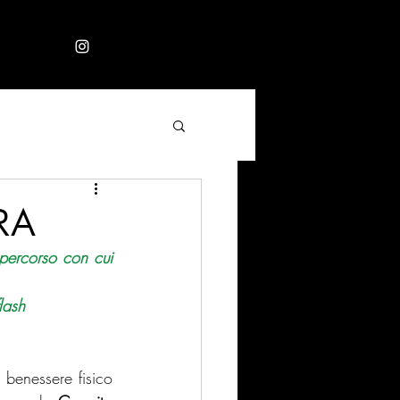
RA
 percorso con cui 
lash 
benessere fisico 