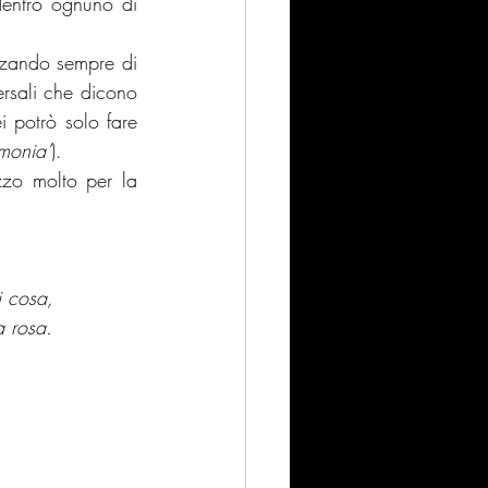
dentro ognuno di 
rzando sempre di 
ersali che dicono 
 potrò solo fare 
monia’
).
zo molto per la 
i cosa, 
a rosa.