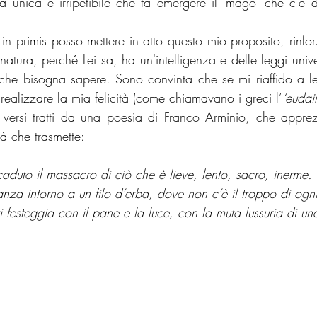
ra unica e irripetibile che fa emergere il ‘mago’ che c'è 
in primis posso mettere in atto questo mio proposito, rinfo
 natura, perché Lei sa, ha un'intelligenza e delle leggi univ
 che bisogna sapere. Sono convinta che se mi riaffido a lei
ealizzare la mia felicità (come chiamavano i greci l’
‘eudai
versi tratti da una poesia di Franco Arminio, che apprez
tà che trasmette:
uto il massacro di ciò che è lieve, lento, sacro, inerme.
za intorno a un filo d’erba, dove non c’è il troppo di ogn
 festeggia con il pane e la luce, con la muta lussuria di un