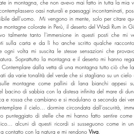
te in montagna, che non avevo mai fatto in tutta la mia vit
contemplassero oasi naturali e paesaggi incontaminati, poss
bile dell'uomo.  Mi vengono in mente, solo per citare qu
e montagne colorate in Perù, il deserto del Wadi Rum in Gi
o talmente tanto l'immersione in questi posti che mi v
uti sulla carta e da lì ho anche scritto qualche raccont
he ogni volta mi suscita le stesse sensazioni che prova
. Contemplare dalla vetta di una montagna tutto ciò che l
ati da varie tonalità del verde che si stagliano su un cielo 
ulle montagne come pallini di lana bianchi appesi su
 bacino di sabbia con la distesa infinita del mare di dun
ca e rossa che cambiano e si modulano a seconda dei venti,
templare il cielo… dormire circondata dall’oscurità, immen
o punteggiato di stelle che mi hanno fatto sentire come a
mico… alcuni di questi ricordi si susseguono come in un 
 a contatto con la natura e mi rendono 
Viva
.