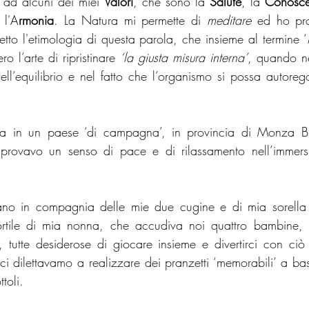
 ad alcuni dei miei 
Valori
, che sono la 
Salute
, la 
Conosc
 l'A
rmonia
. La Natura mi permette di 
meditare
 ed ho pro
tto l'etimologia di questa parola, che insieme al termine ‘
ro l’arte di ripristinare 
‘la giusta misura interna’
, quando ne 
ll’equilibrio e nel fatto che l’organismo si possa autoreg
ta in un paese ‘di campagna’, in provincia di Monza Br
rovavo un senso di pace e di rilassamento nell’immersi
erano in compagnia delle mie due cugine e di mia sorella 
ortile di mia nonna, che accudiva noi quattro bambine,
, tutte desiderose di giocare insieme e divertirci con c
i dilettavamo a realizzare dei pranzetti ‘memorabili’ a base
ttoli.