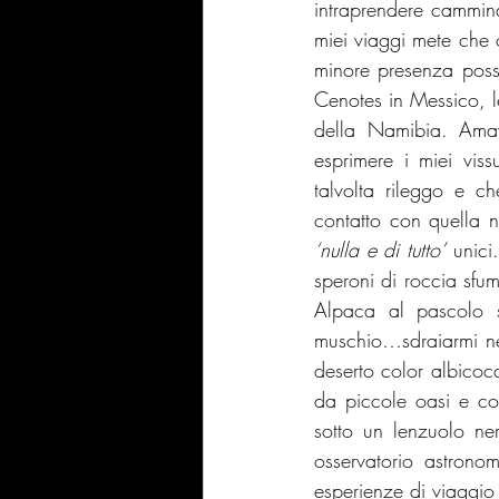
intraprendere cammina
miei viaggi mete che 
minore presenza possi
Cenotes in Messico, l
della Namibia. Amav
esprimere i miei viss
talvolta rileggo e c
‘nulla e di tutto’
 unici
speroni di roccia sfum
Alpaca al pascolo s
muschio…sdraiarmi nel
deserto color albicoc
da piccole oasi e con
sotto un lenzuolo ner
osservatorio astrono
esperienze di viaggio