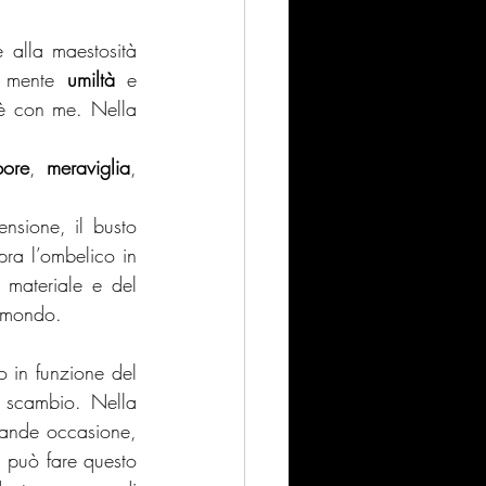
 alla maestosità 
a mente 
umiltà 
e 
è con me. Nella 
pore
, 
meraviglia
, 
nsione, il busto 
ra l’ombelico in 
materiale e del 
l mondo.
 in funzione del 
scambio. Nella 
rande occasione, 
i può fare questo 