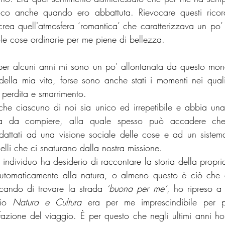
ico anche quando ero abbattuta. Rievocare questi ricor
crea quell'atmosfera ‘romantica’ che caratterizzava un po’
ole cose ordinarie per me piene di bellezza.  
er alcuni anni mi sono un po' allontanata da questo mond
della mia vita, forse sono anche stati i momenti nei qual
i perdita e smarrimento. 
he ciascuno di noi sia unico ed irrepetibile e abbia una
intiva da compiere, alla quale spesso può accadere ch
attati ad una visione sociale delle cose e ad un sistem
elli che ci snaturano dalla nostra missione. 
ndividuo ha desiderio di raccontare la storia della propri
 automaticamente alla natura, o almeno questo è ciò che 
rcando di trovare la strada 
‘buona per me’
, ho ripreso a
io 
Natura e Cultura
 era per me imprescindibile per p
azione del viaggio. È per questo che negli ultimi anni h