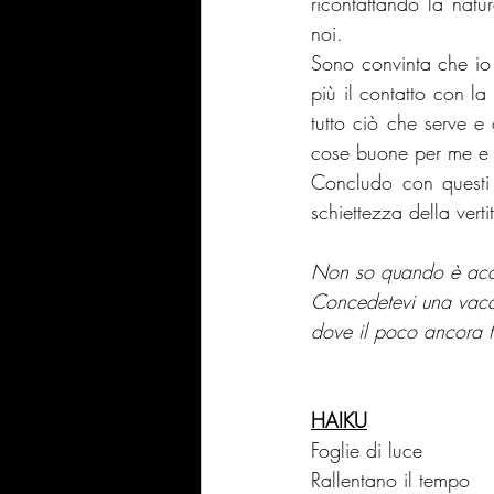
ricontattando la natu
noi. 
Sono convinta che io 
più il contatto con la
tutto ciò che serve e
cose buone per me e r
Concludo con questi 
schiettezza della verti
Non so quando è accad
Concedetevi una vacan
dove il poco ancora ti
HAIKU
Foglie di luce
Rallentano il tempo