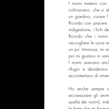
I nonni materni con
coltivavano, che si 
un giardino, curare l'
Ricordo con piacere 
indigestione, i fichi 
Ricordo che i nonn
raccogliere le uova en
un po’ timorosa, mi av
poi mi gustavo in vari
I nonni avevano anch
rifugio e desiderav
accontentavo di riman
Ho anche sempre am
accarezzare gli anim
quella dei nonni), ind
le feste che mi facev