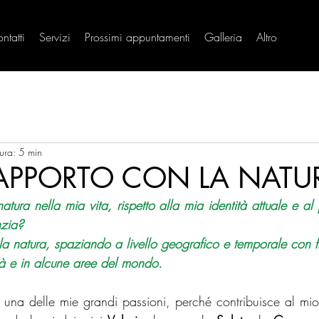
ntatti
Servizi
Prossimi appuntamenti
Galleria
Altro
tura: 5 min
RAPPORTO CON LA NATU
atura nella mia vita, rispetto alla mia identità attuale e al
nzia?
la natura, spaziando a livello geografico e temporale con f
tità e in alcune aree del mondo.
 una delle mie grandi passioni, perché contribuisce al mio 