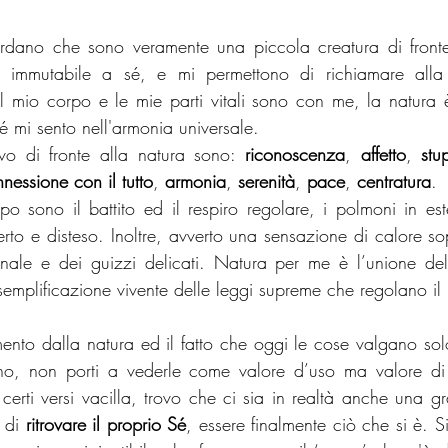
ordano che sono veramente una piccola creatura di fronte
e immutabile a sé, e mi permettono di richiamare all
 mio corpo e le mie parti vitali sono con me, la natura 
é mi sento nell'armonia universale. 
vo di fronte alla natura sono: 
riconoscenza
, 
affetto
, 
stu
nessione con il tutto
, 
armonia
, 
serenità
, 
pace
, 
centratura
.
po sono il battito ed il respiro regolare, i polmoni in este
rto e disteso. Inoltre, avverto una sensazione di calore sop
nale e dei guizzi delicati. Natura per me è l’unione del 
esemplificazione vivente delle leggi supreme che regolano i
ento dalla natura ed il fatto che oggi le cose valgano solo
o, non porti a vederle come valore d’uso ma valore di 
 certi versi vacilla, trovo che ci sia in realtà anche una g
 di 
ritrovare il proprio Sé
, essere finalmente ciò che si è. S