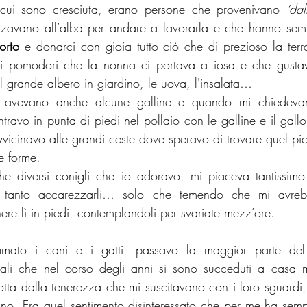
 cui sono cresciuta, erano persone che provenivano 
‘dal
alzavano all’alba per andare a lavorarla e che hanno sem
orto
 e donarci con gioia tutto ciò che di prezioso la terra 
i pomodori che la nonna ci portava a iosa e che gustav
del grande albero in giardino, le uova, l'insalata… 
i avevano anche alcune galline e quando mi chiedeva
travo in punta di piedi nel pollaio con le galline e il gall
vicinavo alle grandi ceste dove speravo di trovare quel picc
e forme. 
e diversi conigli che io adoravo, mi piaceva tantissimo e
o tanto accarezzarli… solo che temendo che mi avreb
ere lì in piedi, contemplandoli per svariate mezz’ore.
ato i cani e i gatti, passavo la maggior parte del
ali che nel corso degli anni si sono succeduti a casa m
otta dalla tenerezza che mi suscitavano con i loro sguardi, 
ano. Era quel sentimento disinteressato che per me ha semp