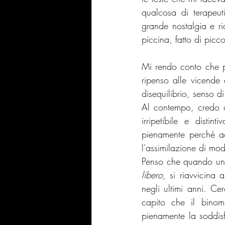
qualcosa di terapeut
grande nostalgia e ri
piccina, fatto di picc
Mi rendo conto che p
ripenso alle vicende 
disequilibrio, senso d
Al contempo, credo c
irripetibile e dist
pienamente perché ad
l'assimilazione di mod
Penso che quando un i
libero
, si riavvicina
negli ultimi anni. Ce
capito che il binom
pienamente la soddisf