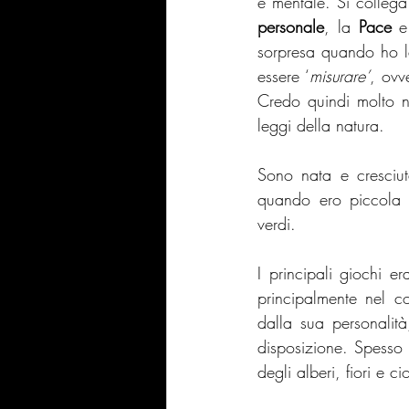
e mentale. Si collega
personale
, la 
Pace 
e
sorpresa quando ho le
essere ‘
misurare’
, ovve
Credo quindi molto ne
leggi della natura. 
Sono nata e cresciu
quando ero piccola p
verdi.
I principali giochi 
principalmente nel c
dalla sua personalità
disposizione. Spesso c
degli alberi, fiori e cio