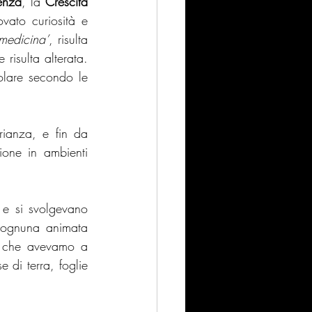
enza
, la 
Crescita 
vato curiosità e 
medicina’
, risulta 
risulta alterata. 
olare secondo le 
ianza, e fin da 
one in ambienti 
e si svolgevano 
 ognuna animata 
iò che avevamo a 
 di terra, foglie 