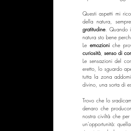
Questi aspetti mi ric
della natura, sempr
gratitudine
. Quando il
natura sto bene perch
Le 
emozioni 
che pro
curiosità
, 
senso di con
Le sensazioni del cor
eretto, lo sguardo ape
tutta la zona addomi
divino, una sorta di 
Trovo che lo sradicam
denaro che producon
nostra civiltà che per
un’opportunità: quella