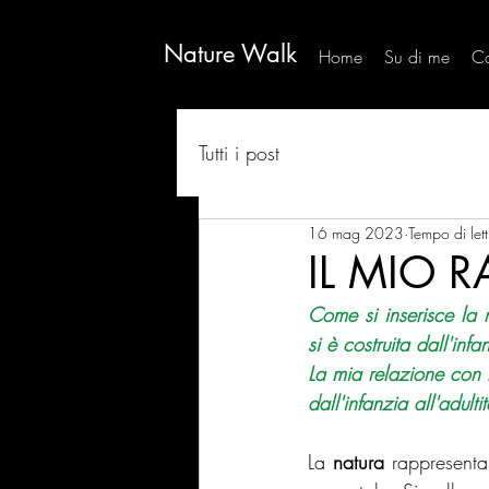
Nature Walk
Home
Su di me
Co
Tutti i post
16 mag 2023
Tempo di let
IL MIO 
Come si inserisce la n
si è costruita dall'infa
La mia relazione con 
dall'infanzia all'adul
La 
natura 
rappresenta