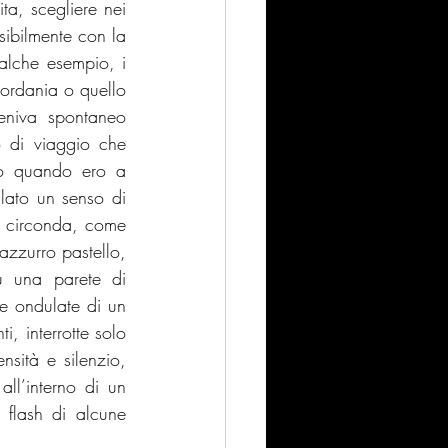
a, scegliere nei 
ibilmente con la 
alche esempio, i 
ordania o quello 
eniva spontaneo 
o di viaggio che 
vo quando ero a 
contatto con quella natura. Soprattutto la montagna e il deserto mi hanno regalato un senso di 
a circonda, come 
azzurro pastello, 
 una parete di 
e ondulate di un 
 interrotte solo 
sità e silenzio, 
ll’interno di un 
flash di alcune 