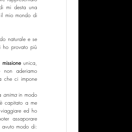
di mi desta una 
 il mio mondo di 
o naturale e se 
i ho provato più 
 
missione 
unica, 
e non aderiamo 
a che ci impone 
a 
anima
 in modo 
è capitato a me 
 viaggiare ed ho 
oter assaporare 
o avuto modo di: 