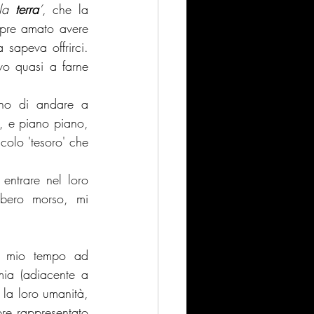
la 
terra
’
, che la 
pre amato avere 
sapeva offrirci. 
o quasi a farne 
no di andare a 
o, e piano piano, 
olo 'tesoro' che 
ntrare nel loro 
bero morso, mi 
 mio tempo ad 
ia (adiacente a 
la loro umanità, 
re rappresentato 