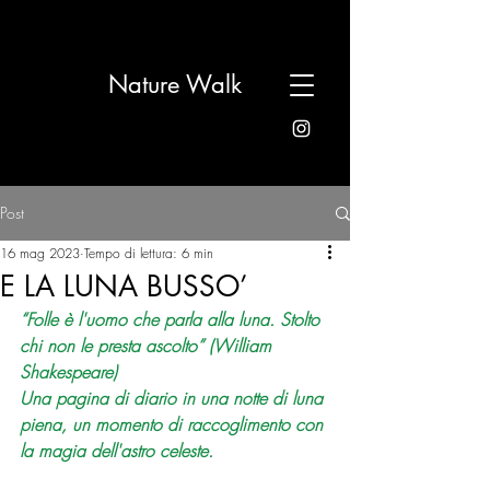
Nature Walk
Post
16 mag 2023
Tempo di lettura: 6 min
E LA LUNA BUSSO’
“
Folle
 è l'
uomo
 che parla alla luna. Stolto 
chi non le presta 
ascolto
” (William 
Shakespeare)
Una pagina di diario in una notte di luna 
piena, un momento di raccoglimento con 
la magia dell'astro celeste.