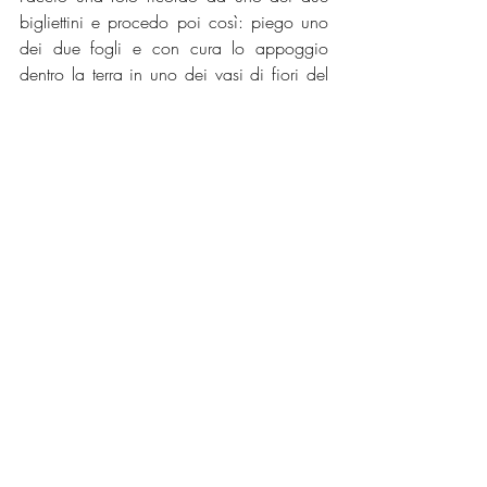
bigliettini e procedo poi così: piego uno 
dei due fogli e con cura lo appoggio 
dentro la terra in uno dei vasi di fiori del 
mio terrazzo. La mattina successiva 
prendo un accendino e alla luce del 
giorno lo brucio. Per quanto riguarda 
l’altro foglio, lo deposito accanto alla 
pianta di rosmarino ed a quella di 
pomodori dell’orto di casa di mia mamma 
e lo ricopro di terra. 
Questa piccola azione, una sorta di 
‘rituale delle intenzioni’
, ha rappresentato 
per me generare con le parole dei semi 
che ho poi piantato fisicamente in due 
punti simbolici: casa mia, dove trascorro 
le mie giornate, e quella di mia mamma, 
dove sono cresciuta ed accanto alla 
quale i nonni mi hanno trasmesso il 