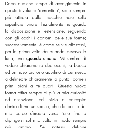
Dopo qualche tempo di avvolgimento in 
questo involucro ‘romantico’, sono sempre 
più attirata dalle macchie nere sulla 
superficie lunare. Inizialmente ne guardo 
la disposizione e l’estensione, seguendo 
con gli occhi i contorni delle sue forme; 
successivamente, è come se visualizzassi, 
per la prima volta da quando osservo la 
luna, uno 
sguardo umano
. Mi sembra di 
vedere chiaramente due occhi, la bocca 
ed un naso piuttosto aquilino di cui riesco 
a delineare chiaramente la punta, come i 
primi piani a tre quarti. Questa nuova 
forma attira sempre di più la mia curiosità 
ed attenzione, ed inizio a percepire 
dentro di me un sorriso, che dal centro del 
mio corpo s’irradia verso l’alto fino a 
dipingersi sul mio volto in modo sempre 
più ampio. Se potessi definire 