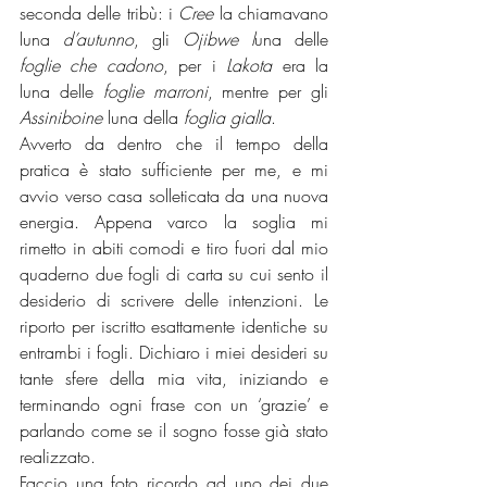
seconda delle tribù: i 
Cree
 la chiamavano 
luna 
d’autunno
, gli 
Ojibwe
l
una delle
foglie che cadono
, per i 
Lakota
 era la 
luna delle 
foglie marroni
, mentre per gli 
Assiniboine
 luna della 
foglia gialla
.
Avverto da dentro che il tempo della 
pratica è stato sufficiente per me, e mi 
avvio verso casa solleticata da una nuova 
energia. Appena varco la soglia mi 
rimetto in abiti comodi e tiro fuori dal mio 
quaderno due fogli di carta su cui sento il 
desiderio di scrivere delle intenzioni. Le 
riporto per iscritto esattamente identiche su 
entrambi i fogli. Dichiaro i miei desideri su 
tante sfere della mia vita, iniziando e 
terminando ogni frase con un ‘grazie’ e 
parlando come se il sogno fosse già stato 
realizzato.
Faccio una foto ricordo ad uno dei due 