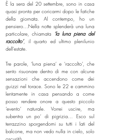
È la sera del 20 settembre, sono in casa 
quasi pronta per coricarmi dopo le fatiche 
della giornata. Al contempo, ho un 
pensiero…Nella notte splenderà una luna 
particolare, chiamata 
‘la luna piena del 
raccolto’
, il quarto ed ultimo plenilunio 
dell’estate.
Tre parole, ‘luna piena’ e ‘raccolto’, che 
sento risuonare dentro di me con alcune 
sensazioni che accendono come dei 
guizzi nel torace. Sono le 22 e cammino 
lentamente in casa pensando a come 
posso rendere onore a questo piccolo 
‘evento’ naturale. Vorrei uscire, ma 
subentra un po’ di pigrizia… Esco sul 
terrazzino sporgendomi su tutti i lati del 
balcone, ma non vedo nulla in cielo, solo 
oscurità. 