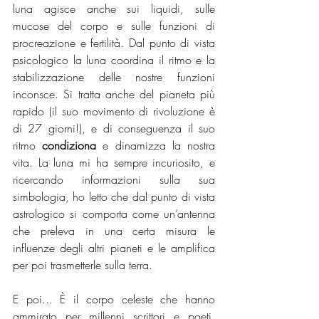
luna agisce anche sui liquidi, sulle 
mucose del corpo e sulle funzioni di 
procreazione e fertilità. Dal punto di vista 
psicologico la luna coordina il ritmo e la 
stabilizzazione delle nostre funzioni 
inconsce. Si tratta anche del pianeta più 
rapido (il suo movimento di rivoluzione è 
di 27 giorni!), e di conseguenza il suo 
ritmo 
condiziona 
e dinamizza la nostra 
vita. La luna mi ha sempre incuriosito, e 
ricercando informazioni sulla sua 
simbologia, ho letto che dal punto di vista 
astrologico si comporta come un’antenna 
che preleva in una certa misura le 
influenze degli altri pianeti e le amplifica 
per poi trasmetterle sulla terra.
E poi... È il corpo celeste che hanno 
ammirato per millenni scrittori e poeti, 